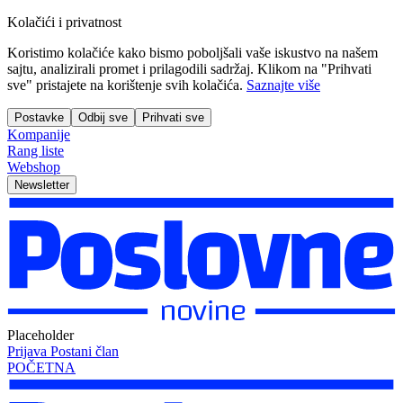
Kolačići i privatnost
Koristimo kolačiće kako bismo poboljšali vaše iskustvo na našem
sajtu, analizirali promet i prilagodili sadržaj. Klikom na "Prihvati
sve" pristajete na korištenje svih kolačića.
Saznajte više
Postavke
Odbij sve
Prihvati sve
Kompanije
Rang liste
Webshop
Newsletter
Placeholder
Prijava
Postani član
POČETNA