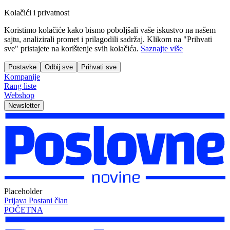
Kolačići i privatnost
Koristimo kolačiće kako bismo poboljšali vaše iskustvo na našem
sajtu, analizirali promet i prilagodili sadržaj. Klikom na "Prihvati
sve" pristajete na korištenje svih kolačića.
Saznajte više
Postavke
Odbij sve
Prihvati sve
Kompanije
Rang liste
Webshop
Newsletter
Placeholder
Prijava
Postani član
POČETNA