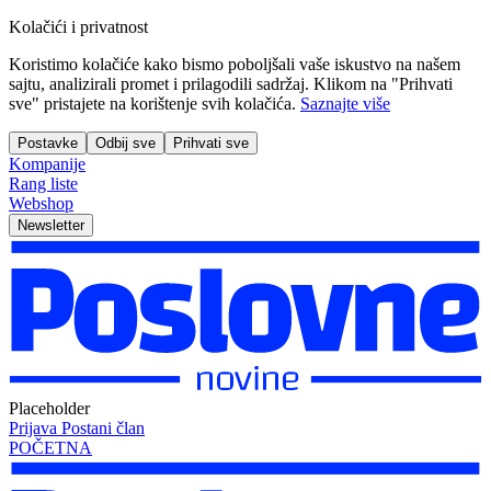
Kolačići i privatnost
Koristimo kolačiće kako bismo poboljšali vaše iskustvo na našem
sajtu, analizirali promet i prilagodili sadržaj. Klikom na "Prihvati
sve" pristajete na korištenje svih kolačića.
Saznajte više
Postavke
Odbij sve
Prihvati sve
Kompanije
Rang liste
Webshop
Newsletter
Placeholder
Prijava
Postani član
POČETNA