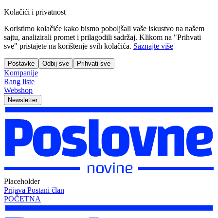
Kolačići i privatnost
Koristimo kolačiće kako bismo poboljšali vaše iskustvo na našem
sajtu, analizirali promet i prilagodili sadržaj. Klikom na "Prihvati
sve" pristajete na korištenje svih kolačića.
Saznajte više
Postavke
Odbij sve
Prihvati sve
Kompanije
Rang liste
Webshop
Newsletter
Placeholder
Prijava
Postani član
POČETNA