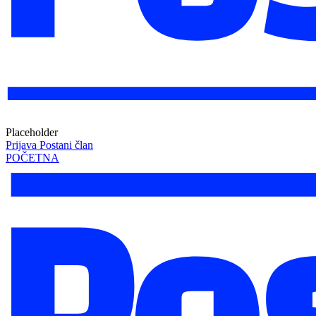
Placeholder
Prijava
Postani član
POČETNA