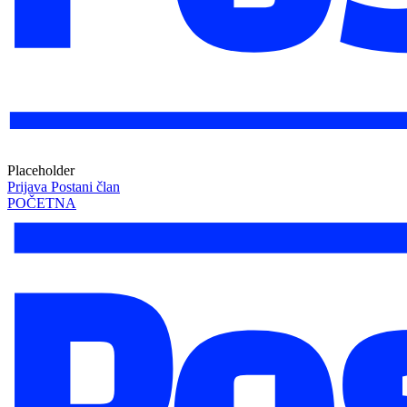
Placeholder
Prijava
Postani član
POČETNA