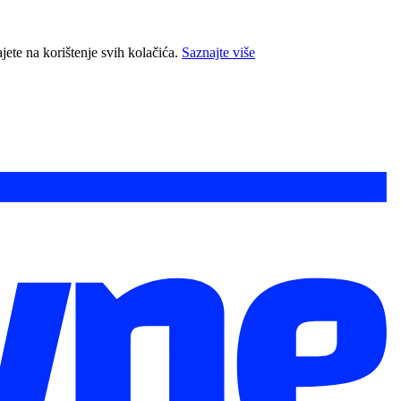
jete na korištenje svih kolačića.
Saznajte više