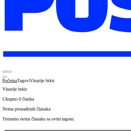
Početna
Tagovi
Vinarije brkic
Vinarije brkic
Ukupno 0 članka
Nema pronađenih članaka
Trenutno nema članaka sa ovim tagom.