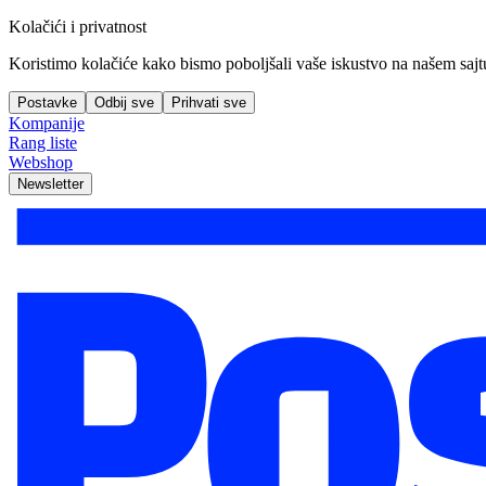
Kolačići i privatnost
Koristimo kolačiće kako bismo poboljšali vaše iskustvo na našem sajtu, 
Postavke
Odbij sve
Prihvati sve
Kompanije
Rang liste
Webshop
Newsletter