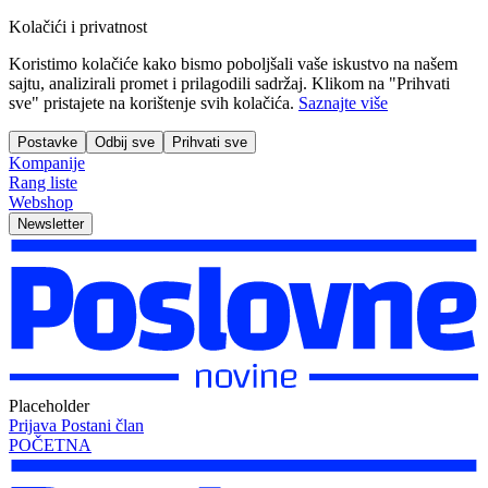
Kolačići i privatnost
Koristimo kolačiće kako bismo poboljšali vaše iskustvo na našem
sajtu, analizirali promet i prilagodili sadržaj. Klikom na "Prihvati
sve" pristajete na korištenje svih kolačića.
Saznajte više
Postavke
Odbij sve
Prihvati sve
Kompanije
Rang liste
Webshop
Newsletter
Placeholder
Prijava
Postani član
POČETNA