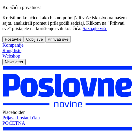
Kolačići i privatnost
Koristimo kolačiće kako bismo poboljšali vaše iskustvo na našem
sajtu, analizirali promet i prilagodili sadržaj. Klikom na "Prihvati
sve" pristajete na korištenje svih kolačića.
Saznajte više
Postavke
Odbij sve
Prihvati sve
Kompanije
Rang liste
Webshop
Newsletter
Placeholder
Prijava
Postani član
POČETNA