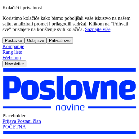
Kolačići i privatnost
Koristimo kolačiće kako bismo poboljšali vaše iskustvo na našem
sajtu, analizirali promet i prilagodili sadržaj. Klikom na "Prihvati
sve" pristajete na korištenje svih kolačića.
Saznajte više
Postavke
Odbij sve
Prihvati sve
Kompanije
Rang liste
Webshop
Newsletter
Placeholder
Prijava
Postani član
POČETNA