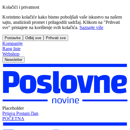
Kolačići i privatnost
Koristimo kolačiće kako bismo poboljšali vaše iskustvo na našem
sajtu, analizirali promet i prilagodili sadržaj. Klikom na "Prihvati
sve" pristajete na korištenje svih kolačića.
Saznajte više
Postavke
Odbij sve
Prihvati sve
Kompanije
Rang liste
Webshop
Newsletter
Placeholder
Prijava
Postani član
POČETNA