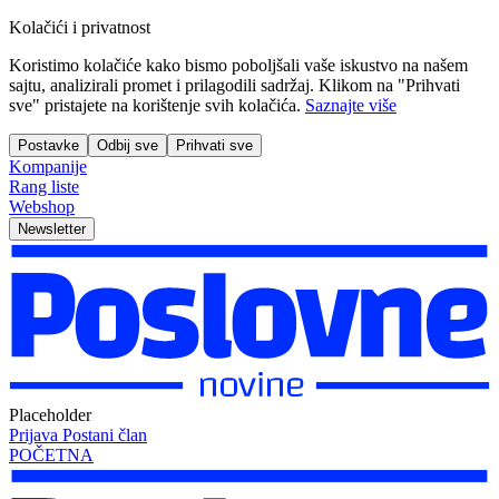
Kolačići i privatnost
Koristimo kolačiće kako bismo poboljšali vaše iskustvo na našem
sajtu, analizirali promet i prilagodili sadržaj. Klikom na "Prihvati
sve" pristajete na korištenje svih kolačića.
Saznajte više
Postavke
Odbij sve
Prihvati sve
Kompanije
Rang liste
Webshop
Newsletter
Placeholder
Prijava
Postani član
POČETNA