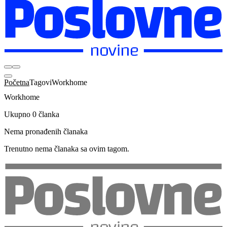
Početna
Tagovi
Workhome
Workhome
Ukupno 0 članka
Nema pronađenih članaka
Trenutno nema članaka sa ovim tagom.