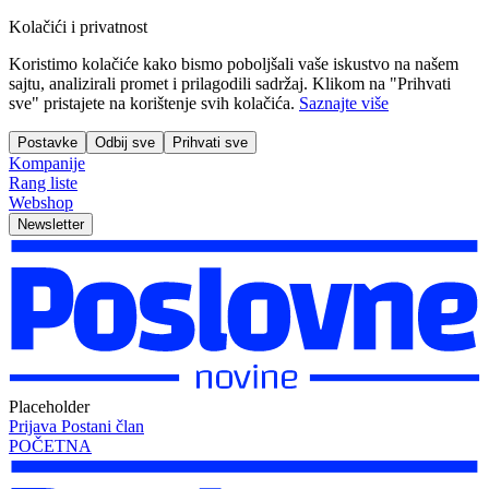
Kolačići i privatnost
Koristimo kolačiće kako bismo poboljšali vaše iskustvo na našem
sajtu, analizirali promet i prilagodili sadržaj. Klikom na "Prihvati
sve" pristajete na korištenje svih kolačića.
Saznajte više
Postavke
Odbij sve
Prihvati sve
Kompanije
Rang liste
Webshop
Newsletter
Placeholder
Prijava
Postani član
POČETNA