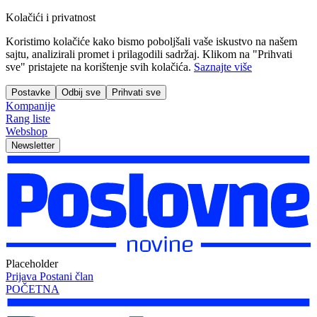
Kolačići i privatnost
Koristimo kolačiće kako bismo poboljšali vaše iskustvo na našem
sajtu, analizirali promet i prilagodili sadržaj. Klikom na "Prihvati
sve" pristajete na korištenje svih kolačića.
Saznajte više
Postavke
Odbij sve
Prihvati sve
Kompanije
Rang liste
Webshop
Newsletter
Placeholder
Prijava
Postani član
POČETNA