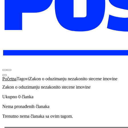
Početna
Tagovi
Zakon o oduzimanju nezakonito stecene imovine
Zakon o oduzimanju nezakonito stecene imovine
Ukupno 0 članka
Nema pronađenih članaka
Trenutno nema članaka sa ovim tagom.