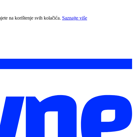
jete na korištenje svih kolačića.
Saznajte više