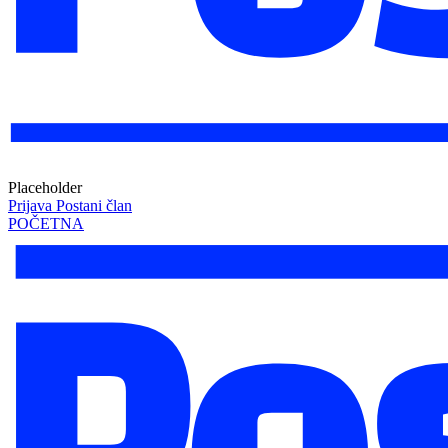
Placeholder
Prijava
Postani član
POČETNA