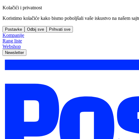
Kolačići i privatnost
Koristimo kolačiće kako bismo poboljšali vaše iskustvo na našem sajtu, 
Postavke
Odbij sve
Prihvati sve
Kompanije
Rang liste
Webshop
Newsletter