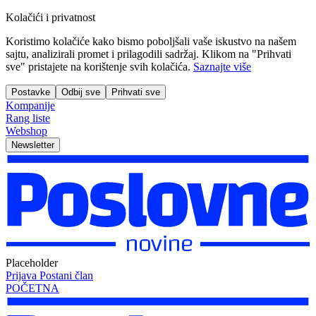
Kolačići i privatnost
Koristimo kolačiće kako bismo poboljšali vaše iskustvo na našem
sajtu, analizirali promet i prilagodili sadržaj. Klikom na "Prihvati
sve" pristajete na korištenje svih kolačića.
Saznajte više
Postavke
Odbij sve
Prihvati sve
Kompanije
Rang liste
Webshop
Newsletter
Placeholder
Prijava
Postani član
POČETNA