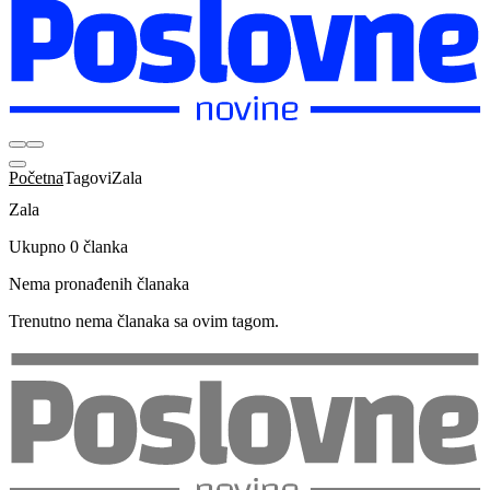
Početna
Tagovi
Zala
Zala
Ukupno 0 članka
Nema pronađenih članaka
Trenutno nema članaka sa ovim tagom.