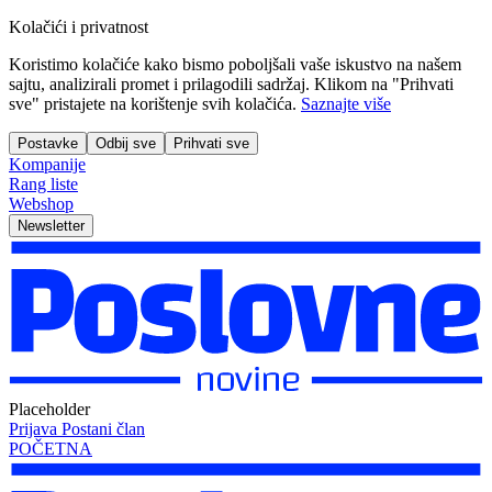
Kolačići i privatnost
Koristimo kolačiće kako bismo poboljšali vaše iskustvo na našem
sajtu, analizirali promet i prilagodili sadržaj. Klikom na "Prihvati
sve" pristajete na korištenje svih kolačića.
Saznajte više
Postavke
Odbij sve
Prihvati sve
Kompanije
Rang liste
Webshop
Newsletter
Placeholder
Prijava
Postani član
POČETNA