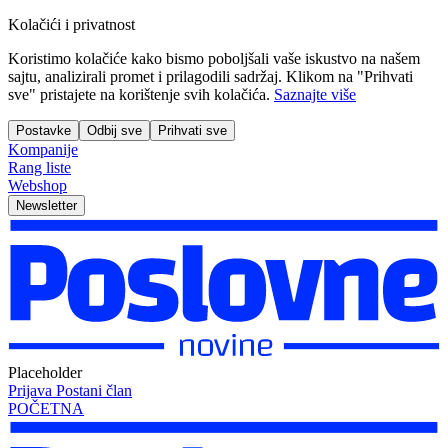
Kolačići i privatnost
Koristimo kolačiće kako bismo poboljšali vaše iskustvo na našem
sajtu, analizirali promet i prilagodili sadržaj. Klikom na "Prihvati
sve" pristajete na korištenje svih kolačića.
Saznajte više
Postavke
Odbij sve
Prihvati sve
Kompanije
Rang liste
Webshop
Newsletter
Placeholder
Prijava
Postani član
POČETNA