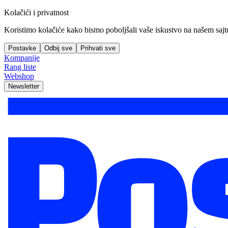
Kolačići i privatnost
Koristimo kolačiće kako bismo poboljšali vaše iskustvo na našem sajtu, 
Postavke
Odbij sve
Prihvati sve
Kompanije
Rang liste
Webshop
Newsletter