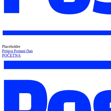
Placeholder
Prijava
Postani član
POČETNA