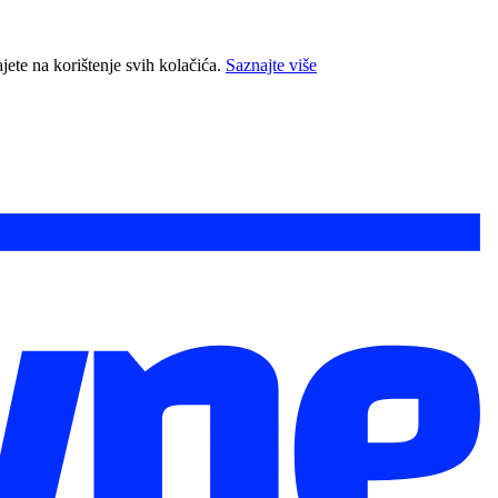
jete na korištenje svih kolačića.
Saznajte više