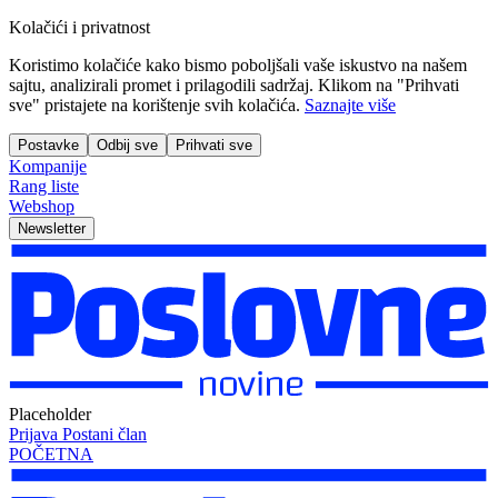
Kolačići i privatnost
Koristimo kolačiće kako bismo poboljšali vaše iskustvo na našem
sajtu, analizirali promet i prilagodili sadržaj. Klikom na "Prihvati
sve" pristajete na korištenje svih kolačića.
Saznajte više
Postavke
Odbij sve
Prihvati sve
Kompanije
Rang liste
Webshop
Newsletter
Placeholder
Prijava
Postani član
POČETNA