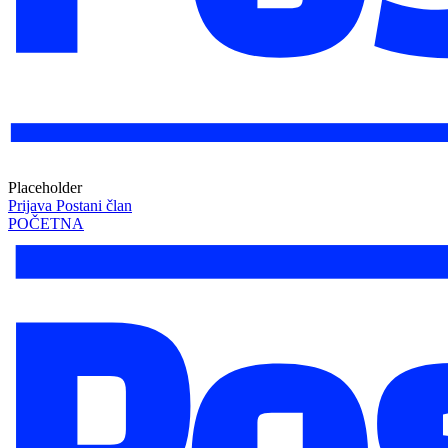
Placeholder
Prijava
Postani član
POČETNA