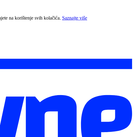
jete na korištenje svih kolačića.
Saznajte više