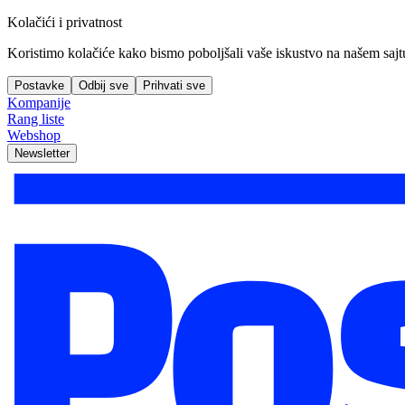
Kolačići i privatnost
Koristimo kolačiće kako bismo poboljšali vaše iskustvo na našem sajtu, 
Postavke
Odbij sve
Prihvati sve
Kompanije
Rang liste
Webshop
Newsletter