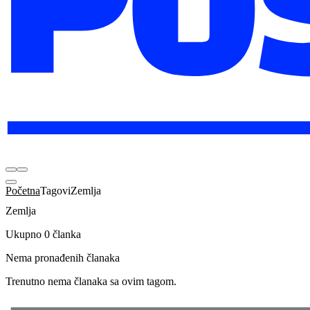
Početna
Tagovi
Zemlja
Zemlja
Ukupno 0 članka
Nema pronađenih članaka
Trenutno nema članaka sa ovim tagom.