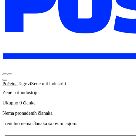
Početna
Tagovi
Zene u it industriji
Zene u it industriji
Ukupno 0 članka
Nema pronađenih članaka
Trenutno nema članaka sa ovim tagom.