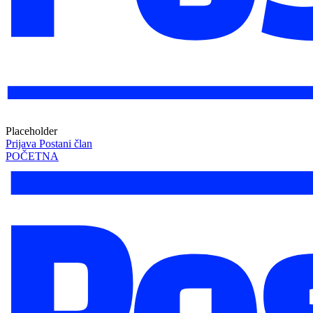
Placeholder
Prijava
Postani član
POČETNA