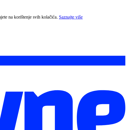
jete na korištenje svih kolačića.
Saznajte više