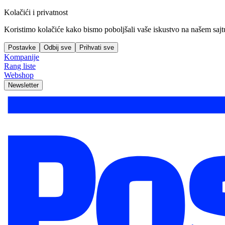
Kolačići i privatnost
Koristimo kolačiće kako bismo poboljšali vaše iskustvo na našem sajtu, 
Postavke
Odbij sve
Prihvati sve
Kompanije
Rang liste
Webshop
Newsletter