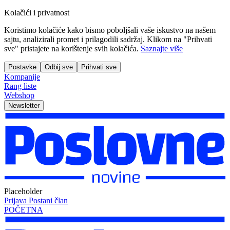
Kolačići i privatnost
Koristimo kolačiće kako bismo poboljšali vaše iskustvo na našem
sajtu, analizirali promet i prilagodili sadržaj. Klikom na "Prihvati
sve" pristajete na korištenje svih kolačića.
Saznajte više
Postavke
Odbij sve
Prihvati sve
Kompanije
Rang liste
Webshop
Newsletter
Placeholder
Prijava
Postani član
POČETNA