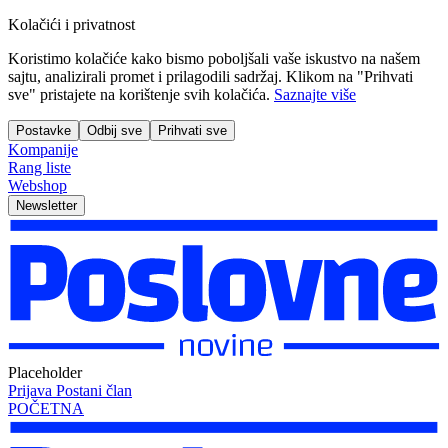
Kolačići i privatnost
Koristimo kolačiće kako bismo poboljšali vaše iskustvo na našem
sajtu, analizirali promet i prilagodili sadržaj. Klikom na "Prihvati
sve" pristajete na korištenje svih kolačića.
Saznajte više
Postavke
Odbij sve
Prihvati sve
Kompanije
Rang liste
Webshop
Newsletter
Placeholder
Prijava
Postani član
POČETNA