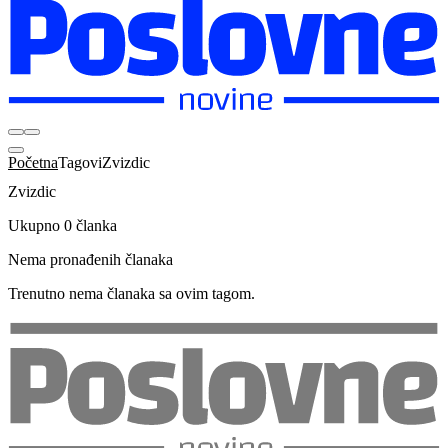
Početna
Tagovi
Zvizdic
Zvizdic
Ukupno 0 članka
Nema pronađenih članaka
Trenutno nema članaka sa ovim tagom.