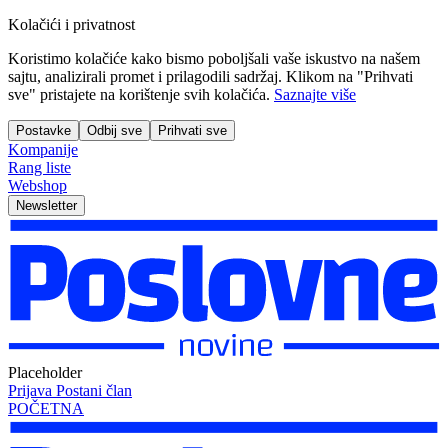
Kolačići i privatnost
Koristimo kolačiće kako bismo poboljšali vaše iskustvo na našem
sajtu, analizirali promet i prilagodili sadržaj. Klikom na "Prihvati
sve" pristajete na korištenje svih kolačića.
Saznajte više
Postavke
Odbij sve
Prihvati sve
Kompanije
Rang liste
Webshop
Newsletter
Placeholder
Prijava
Postani član
POČETNA