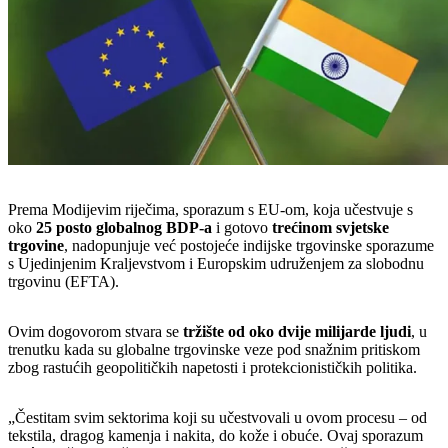
Prema Modijevim riječima, sporazum s EU-om, koja učestvuje s
oko
25 posto globalnog BDP-a
i gotovo
trećinom svjetske
trgovine
, nadopunjuje već postojeće indijske trgovinske sporazume
s Ujedinjenim Kraljevstvom i Europskim udruženjem za slobodnu
trgovinu (EFTA).
Ovim dogovorom stvara se
tržište od oko dvije milijarde ljudi
, u
trenutku kada su globalne trgovinske veze pod snažnim pritiskom
zbog rastućih geopolitičkih napetosti i protekcionističkih politika.
„Čestitam svim sektorima koji su učestvovali u ovom procesu – od
tekstila, dragog kamenja i nakita, do kože i obuće. Ovaj sporazum