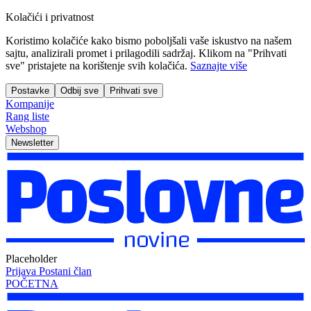
Kolačići i privatnost
Koristimo kolačiće kako bismo poboljšali vaše iskustvo na našem
sajtu, analizirali promet i prilagodili sadržaj. Klikom na "Prihvati
sve" pristajete na korištenje svih kolačića.
Saznajte više
Postavke
Odbij sve
Prihvati sve
Kompanije
Rang liste
Webshop
Newsletter
Placeholder
Prijava
Postani član
POČETNA