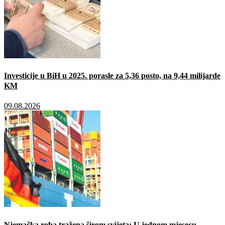
Investicije u BiH u 2025. porasle za 5,36 posto, na 9,44 milijarde
KM
09.08.2026
Njemačka roba tražena širom svijeta: U jednom mjesecu