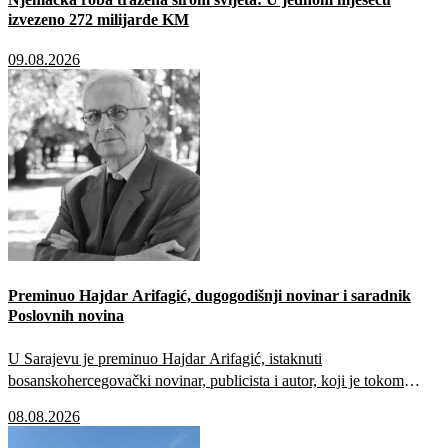
izvezeno 272 milijarde KM
09.08.2026
Preminuo Hajdar Arifagić, dugogodišnji novinar i saradnik
Poslovnih novina
U Sarajevu je preminuo Hajdar Arifagić, istaknuti
bosanskohercegovački novinar, publicista i autor, koji je tokom
profesionalne karijere duže od četiri decenije sarađivao s brojnim
08.08.2026
medijima i publikacijama u Bosni i Hercegovini, među kojima su i
Poslovne novine.