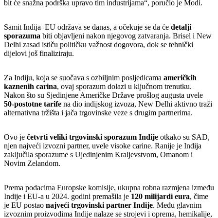
bit će snažna podrška upravo tim industrijama“, poručio je Modi.
Samit Indija–EU održava se danas, a očekuje se da će
detalji
sporazuma
biti objavljeni nakon njegovog zatvaranja. Brisel i New
Delhi zasad ističu političku važnost dogovora, dok se tehnički
dijelovi još finaliziraju.
Za Indiju, koja se suočava s ozbiljnim posljedicama
američkih
kaznenih carina
, ovaj sporazum dolazi u ključnom trenutku.
Nakon što su Sjedinjene Američke Države prošlog augusta uvele
50-postotne tarife
na dio indijskog izvoza, New Delhi aktivno traži
alternativna tržišta i jača trgovinske veze s drugim partnerima.
Ovo je
četvrti veliki trgovinski sporazum Indije
otkako su SAD,
njen najveći izvozni partner, uvele visoke carine. Ranije je Indija
zaključila sporazume s Ujedinjenim Kraljevstvom, Omanom i
Novim Zelandom.
Prema podacima Europske komisije, ukupna robna razmjena između
Indije i EU-a u 2024. godini premašila je
120 milijardi eura
, čime
je EU postao
najveći trgovinski partner Indije
. Među glavnim
izvoznim proizvodima Indije nalaze se strojevi i oprema, hemikalije,