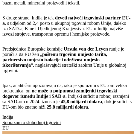
bazni metali, mineralni proizvodi i tekstil.
S druge strane, Indija je tek
deveti najveći trgovinski partner EU-
a
, s udjelom od 2,4 posto u ukupnoj trgovini robom Unije, daleko
iza SAD-a, Kine i Ujedinjenog Kraljevstva. EU u Indiju najviše
izvozi strojeve, transportnu opremu i hemijske proizvode.
Predsjednica Europske komisije
Ursula von der Leyen
ranije je
poručila da EU želi „
poštenu trgovinu umjesto tarifa,
partnerstvo umjesto izolacije i održivost umjesto
iskorištavanja
“, naglašavajući strateški zaokret Unije u globalnoj
trgovini.
Ipak, analitičari upozoravaju da, iako je sporazum s EU-om velika
prekretnica, on
ne može u potpunosti zamijeniti trgovinski
dogovor između Indije i SAD-a
. Indijski suficit u robnoj razmjeni
sa SAD-om u 2024. iznosio je
45,8 milijardi dolara
, dok je suficit s
EU-om bio znatno niži
25,8 milijardi dolara
.
Indija
Sporazum o slobodnoj trgovini
EU