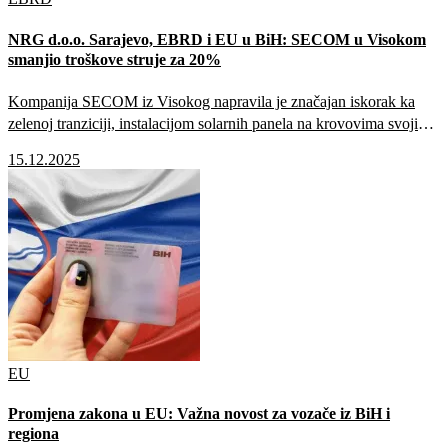
NRG d.o.o. Sarajevo, EBRD i EU u BiH: SECOM u Visokom
smanjio troškove struje za 20%
Kompanija SECOM iz Visokog napravila je značajan iskorak ka
zelenoj tranziciji, instalacijom solarnih panela na krovovima svojih
proizvodnih hala.
15.12.2025
EU
Promjena zakona u EU: Važna novost za vozače iz BiH i
regiona