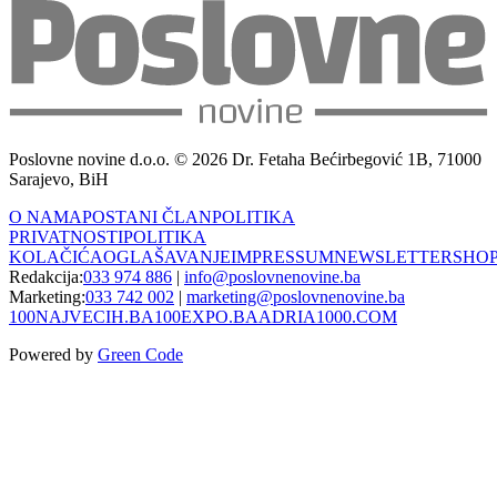
Poslovne novine d.o.o. © 2026 Dr. Fetaha Bećirbegović 1B, 71000
Sarajevo, BiH
O NAMA
POSTANI ČLAN
POLITIKA
PRIVATNOSTI
POLITIKA
KOLAČIĆA
OGLAŠAVANJE
IMPRESSUM
NEWSLETTER
SHO
Redakcija:
033 974 886
|
info@poslovnenovine.ba
Marketing:
033 742 002
|
marketing@poslovnenovine.ba
100NAJVECIH.BA
100EXPO.BA
ADRIA1000.COM
Powered by
Green Code