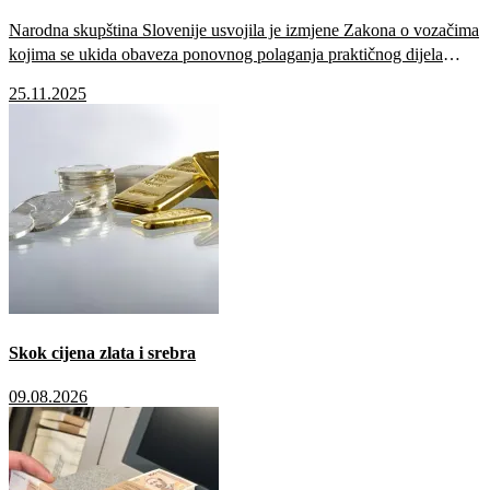
Narodna skupština Slovenije usvojila je izmjene Zakona o vozačima
kojima se ukida obaveza ponovnog polaganja praktičnog dijela
vozačkog ispita za osobe koje imaju vozačku dozvolu iz BiH,
25.11.2025
Srbije, Crne Gore, Sjeverne Makedonije ili s Kosova, a žive u
Sloveniji.
Skok cijena zlata i srebra
09.08.2026