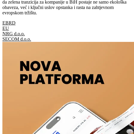
da zelena tranzicija za kompanije u BiH postaje ne samo ekološka
obaveza, već i ključni uslov opstanka i rasta na zahtjevnom
evropskom tržištu.
EBRD
EU
NRG d.o.o.
SECOM d.o.o.