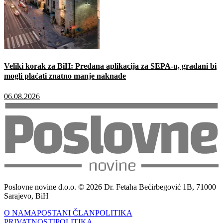
Veliki korak za BiH: Predana aplikacija za SEPA-u, građani bi
mogli plaćati znatno manje naknade
06.08.2026
Poslovne novine d.o.o. © 2026 Dr. Fetaha Bećirbegović 1B, 71000
Sarajevo, BiH
O NAMA
POSTANI ČLAN
POLITIKA
PRIVATNOSTI
POLITIKA