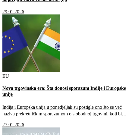
29.01.2026
EU
Nova trgovinska era: Šta donosi sporazum Indije i Europske
unije
Indija i Europska unija u ponedjeljak su postigle ono što se već
naziva prekretničkim sporazumom o slobodnoj trgovini, koji bi
mogao značajno promijeniti globalne trgovinske tokove. Indijski
27.01.2026
premijer Narendra Modi sporazum je opisao kao „majku svih
sporazuma“ tokom govora na Indijskom energetskom tjednu u