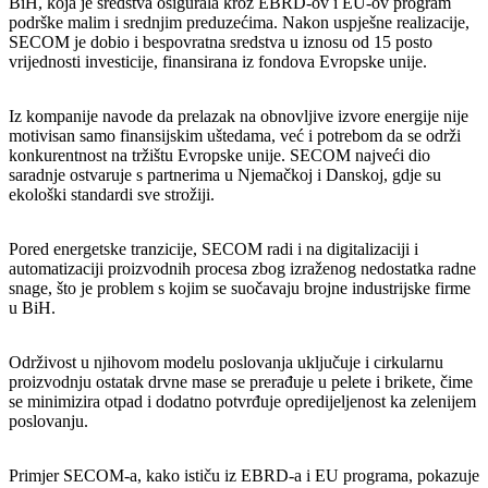
BiH, koja je sredstva osigurala kroz EBRD-ov i EU-ov program
podrške malim i srednjim preduzećima. Nakon uspješne realizacije,
SECOM je dobio i bespovratna sredstva u iznosu od 15 posto
vrijednosti investicije, finansirana iz fondova Evropske unije.
Iz kompanije navode da prelazak na obnovljive izvore energije nije
motivisan samo finansijskim uštedama, već i potrebom da se održi
konkurentnost na tržištu Evropske unije. SECOM najveći dio
saradnje ostvaruje s partnerima u Njemačkoj i Danskoj, gdje su
ekološki standardi sve strožiji.
Pored energetske tranzicije, SECOM radi i na digitalizaciji i
automatizaciji proizvodnih procesa zbog izraženog nedostatka radne
snage, što je problem s kojim se suočavaju brojne industrijske firme
u BiH.
Održivost u njihovom modelu poslovanja uključuje i cirkularnu
proizvodnju ostatak drvne mase se prerađuje u pelete i brikete, čime
se minimizira otpad i dodatno potvrđuje opredijeljenost ka zelenijem
poslovanju.
Primjer SECOM-a, kako ističu iz EBRD-a i EU programa, pokazuje