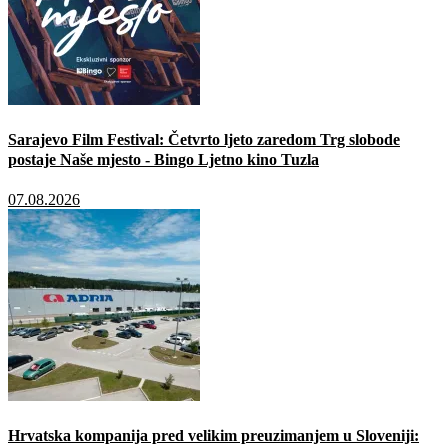
Sarajevo Film Festival: Četvrto ljeto zaredom Trg slobode
postaje Naše mjesto - Bingo Ljetno kino Tuzla
07.08.2026
Hrvatska kompanija pred velikim preuzimanjem u Sloveniji: