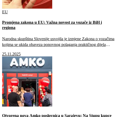
EU
Promjena zakona u EU: Važna novost za vozače iz BiH i
regiona
Narodna skupština Slovenije usvojila je izmjene Zakona o vozačima
kojima se ukida obaveza ponovnog polaganja praktičnog dijela
vozačkog ispita za osobe koje imaju vozačku dozvolu iz BiH,
25.11.2025
Srbije, Crne Gore, Sjeverne Makedonije ili s Kosova, a žive u
Sloveniji.
Otvorena nova Amko poslovnica u Sarajevu: Na Stupu kupce