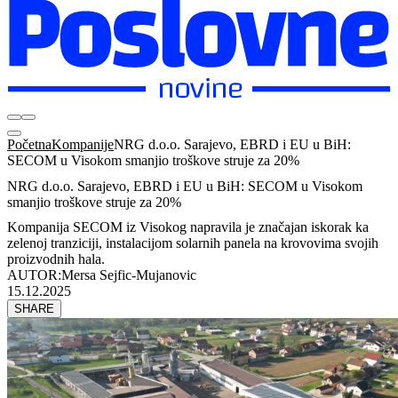
Početna
Kompanije
NRG d.o.o. Sarajevo, EBRD i EU u BiH:
SECOM u Visokom smanjio troškove struje za 20%
NRG d.o.o. Sarajevo, EBRD i EU u BiH: SECOM u Visokom
smanjio troškove struje za 20%
Kompanija SECOM iz Visokog napravila je značajan iskorak ka
zelenoj tranziciji, instalacijom solarnih panela na krovovima svojih
proizvodnih hala.
AUTOR:
Mersa Sejfic-Mujanovic
15.12.2025
SHARE