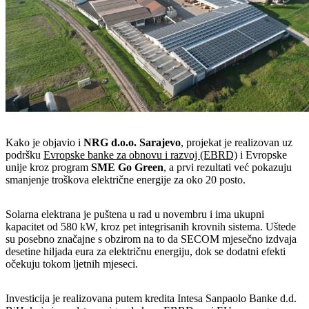
Kako je objavio i
NRG d.o.o. Sarajevo
, projekat je realizovan uz
podršku
Evropske banke za obnovu i razvoj (EBRD)
i Evropske
unije kroz program
SME Go Green
, a prvi rezultati već pokazuju
smanjenje troškova električne energije za oko 20 posto.
Solarna elektrana je puštena u rad u novembru i ima ukupni
kapacitet od 580 kW, kroz pet integrisanih krovnih sistema. Uštede
su posebno značajne s obzirom na to da SECOM mjesečno izdvaja
desetine hiljada eura za električnu energiju, dok se dodatni efekti
očekuju tokom ljetnih mjeseci.
Investicija je realizovana putem kredita Intesa Sanpaolo Banke d.d.