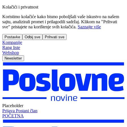
Kolačići i privatnost
Koristimo kolačiće kako bismo poboljšali vaše iskustvo na našem
sajtu, analizirali promet i prilagodili sadržaj. Klikom na "Prihvati
sve" pristajete na korištenje svih kolačića.
Saznajte više
Postavke
Odbij sve
Prihvati sve
Kompanije
Rang liste
Webshop
Newsletter
Placeholder
Prijava
Postani član
POČETNA