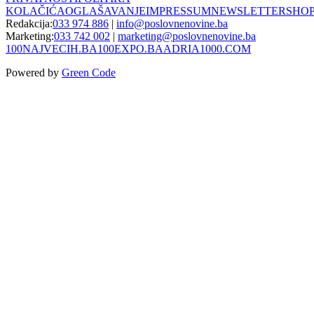
KOLAČIĆA
OGLAŠAVANJE
IMPRESSUM
NEWSLETTER
SHO
Redakcija:
033 974 886
|
info@poslovnenovine.ba
Marketing:
033 742 002
|
marketing@poslovnenovine.ba
100NAJVECIH.BA
100EXPO.BA
ADRIA1000.COM
Powered by
Green Code