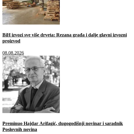
BiH izvozi sve više drveta: Rezana građa i dalje glavni izvozni
proizvod
08.08.2026
Preminuo Hajdar Arifagić, dugogodišnji novinar i saradnik
Poslovnih novina