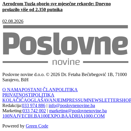
Aerodrom Tuzla oborio sve mjesečne rekorde: Dnevno
prolazilo više od 2.350 putnika
02.08.2026
Poslovne novine d.o.o. © 2026 Dr. Fetaha Bećirbegović 1B, 71000
Sarajevo, BiH
O NAMA
POSTANI ČLAN
POLITIKA
PRIVATNOSTI
POLITIKA
KOLAČIĆA
OGLAŠAVANJE
IMPRESSUM
NEWSLETTER
SHO
Redakcija:
033 974 886
|
info@poslovnenovine.ba
Marketing:
033 742 002
|
marketing@poslovnenovine.ba
100NAJVECIH.BA
100EXPO.BA
ADRIA1000.COM
Powered by
Green Code