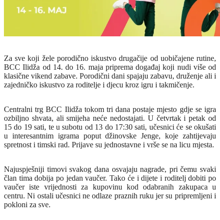
Za sve koji žele porodično iskustvo drugačije od uobičajene rutine,
BCC Ilidža od 14. do 16. maja priprema događaj koji nudi više od
klasične vikend zabave. Porodični dani spajaju zabavu, druženje ali i
zajedničko iskustvo za roditelje i djecu kroz igru i takmičenje.
Centralni trg BCC Ilidža tokom tri dana postaje mjesto gdje se igra
ozbiljno shvata, ali smijeha neće nedostajati. U četvrtak i petak od
15 do 19 sati, te u subotu od 13 do 17:30 sati, učesnici će se okušati
u interesantnim igrama poput džinovske Jenge, koje zahtijevaju
spretnost i timski rad. Prijave su jednostavne i vrše se na licu mjesta.
Najuspješniji timovi svakog dana osvajaju nagrade, pri čemu svaki
član tima dobija po jedan vaučer. Tako će i dijete i roditelj dobiti po
vaučer iste vrijednosti za kupovinu kod odabranih zakupaca u
centru. Ni ostali učesnici ne odlaze praznih ruku jer su pripremljeni i
pokloni za sve.