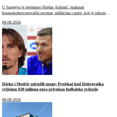
U Sarajevu je preminuo Hajdar Arifagić, istaknuti
bosanskohercegovački novinar, publicista i autor, koji je tokom
profesionalne karijere duže od četiri decenije sarađivao s brojnim
08.08.2026
medijima i publikacijama u Bosni i Hercegovini, među kojima su i
Poslovne novine.
Džeko i Modrić udružili snage: Projekat kod Dubrovnika
vrijedan 920 miliona eura privukao fudbalske zvijezde
08.08.2026