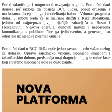
Pored takmičenja i mogućnosti osvajanja nagrada Porodični dani
donose još razloga za posjetu BCC Ilidža, poput druženja s
maskotama, facepaintinga i modeliranja balona. Vrhunac programa
dolazi u subotu kada će se mališani družiti s Kike Budalikom,
jednim od najprepoznatljivijih dječijih zabavljača u Bosni i
Hercegovini. Njegova energija, duhoviti nastupi i neposredna
komunikacija s publikom čine ga jedinstvenim, a generacije su
odrastale uz njegove pjesme i emisije
Porodični dani u BCC Ilidža nude jednostavan, ali vrlo važan razlog
za dolazak. Upravo zajedničko vrijeme, ispunjeno smijehom i
takmičarskim duhom, predstavlja onaj dragocjeni bijeg iz rutine kroz
koji stvaramo uspomene koje se dugo pamte.