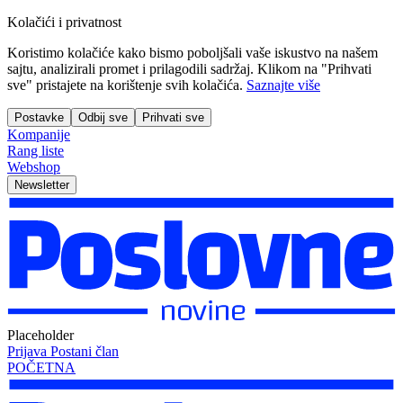
Kolačići i privatnost
Koristimo kolačiće kako bismo poboljšali vaše iskustvo na našem
sajtu, analizirali promet i prilagodili sadržaj. Klikom na "Prihvati
sve" pristajete na korištenje svih kolačića.
Saznajte više
Postavke
Odbij sve
Prihvati sve
Kompanije
Rang liste
Webshop
Newsletter
Placeholder
Prijava
Postani član
POČETNA