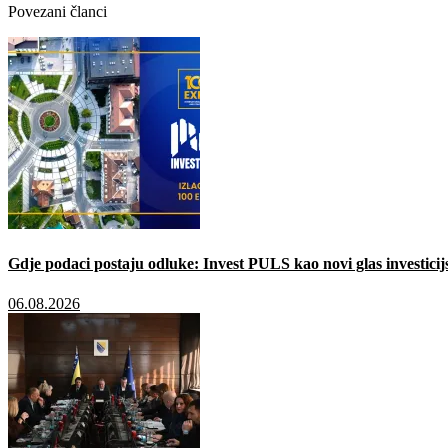
Povezani članci
Gdje podaci postaju odluke: Invest PULS kao novi glas investici
06.08.2026