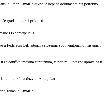
nansija Srđan Amidžić otkrio je koje će dokumente biti potrebno
 će građani morati prikupiti.
rpske i Federacije BiH.
 u Federaciji BiH situacija složenija zbog kantonalnog sistema i
ji li zajednička imovina supružnika, te potvrdu Porezne uprave da u
, kao i upotrebna dozvola za objekat.
šen“, rekao je Amidžić.