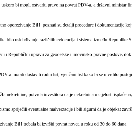
uskoro bi mogli ostvariti pravo na povrat PDV-a, a državni ministar fi
no oporezivanje BiH, poznati su detalji procedure i dokumentacije koju
ka bilo usklađivanje različitih evidencija i sistema između Republike S
u i Republičku upravu za geodetske i imovinsko-pravne poslove, dok je
V-a morati dostaviti rodni list, vjenčani list kako bi se utvrdilo posto
i nekretnine, potvrda investitora da je nekretnina u cijelosti isplaćena
smo spriječili eventualne malverzacije i bili sigurni da je objekat zavr
vanje BiH trebala bi izvršiti povrat novca u roku od 30 do 60 dana.