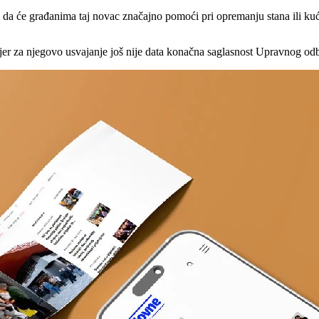
da će građanima taj novac značajno pomoći pri opremanju stana ili kuć
gu, jer za njegovo usvajanje još nije data konačna saglasnost Upravnog