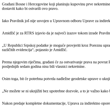
Građani Bosne i Hercegovine koji planiraju kupovinu prve nekretnine 
dostaviti kako bi ostvarili ovo pravo.
Iako Pravilnik još nije usvojen u Upravnom odboru Uprave za indirekt
Amidžić je za RTRS izjavio da je najveći izazov tokom izrade Pravilni
„U Republici Srpskoj podatke je moguće provjeriti kroz Poreznu uprav
različitih evidencija“, pojasnio je Amidžić.
Prema njegovim riječima, građani će za ostvarivanje prava na povrat PD
posljednjih sedam godina nisu bili vlasnici nekretnine.
Osim toga, bit će potrebna potvrda nadležne geodetske uprave o uknjižb
„Ne možete se ni uknjižiti bez upotrebne dozvole, a to je važno kako bi
Nakon predaje kompletne dokumentacije, Uprava za indirektno oporezi