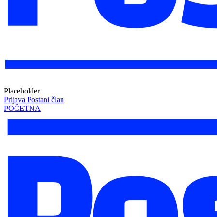
Placeholder
Prijava
Postani član
POČETNA