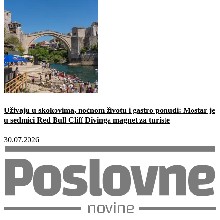
Uživaju u skokovima, noćnom životu i gastro ponudi: Mostar je
u sedmici Red Bull Cliff Divinga magnet za turiste
30.07.2026