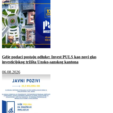
Gdje podaci postaju odluke: Invest PULS kao novi glas
investicijskog tržišta Unsko-sanskog kantona
06.08.2026