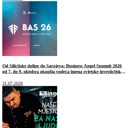
Od Silicijske doline do Sarajeva: Business Angel Summit 2026
od 7. do 9. oktobra okuplja vodeća imena svjetske investicijske
scene
31.07.2026