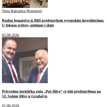
Terra Balcanica Resources
Rudno bogatstvo iz BiH predstavljaju evropskim investitorima:
U fokusu srebro, antimon i zlato
02.08.2026
Privredno-turistička ruta „Put šljive“ će biti predstavljena na
53. Sajmu šljive u Gradačcu
01.08.2026