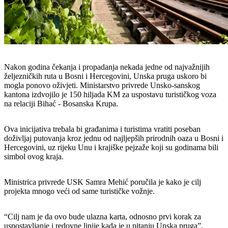
Nakon godina čekanja i propadanja nekada jedne od najvažnijih
željezničkih ruta u Bosni i Hercegovini, Unska pruga uskoro bi
mogla ponovo oživjeti. Ministarstvo privrede Unsko-sanskog
kantona izdvojilo je 150 hiljada KM za uspostavu turističkog voza
na relaciji Bihać - Bosanska Krupa.
Ova inicijativa trebala bi građanima i turistima vratiti poseban
doživljaj putovanja kroz jednu od najljepših prirodnih oaza u Bosni i
Hercegovini, uz rijeku Unu i krajiške pejzaže koji su godinama bili
simbol ovog kraja.
Ministrica privrede USK Samra Mehić poručila je kako je cilj
projekta mnogo veći od same turističke vožnje.
“Cilj nam je da ovo bude ulazna karta, odnosno prvi korak za
uspostavljanje i redovne linije kada je u pitanju Unska pruga”,