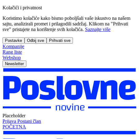
Kolačići i privatnost
Koristimo kolačiće kako bismo poboljšali vaše iskustvo na našem
sajtu, analizirali promet i prilagodili sadržaj. Klikom na "Prihvati
sve" pristajete na korištenje svih kolačića.
Saznajte više
Postavke
Odbij sve
Prihvati sve
Kompanije
Rang liste
Webshop
Newsletter
Placeholder
Prijava
Postani član
POČETNA