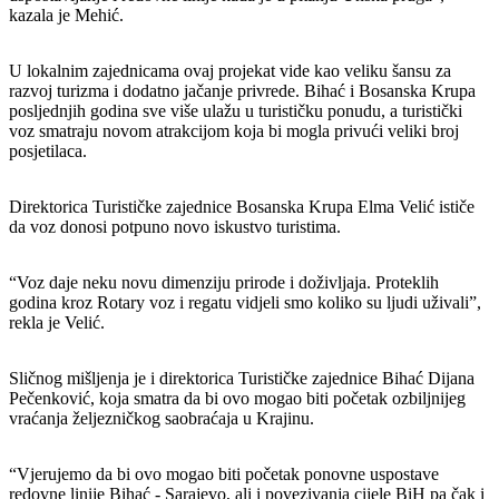
kazala je Mehić.
U lokalnim zajednicama ovaj projekat vide kao veliku šansu za
razvoj turizma i dodatno jačanje privrede. Bihać i Bosanska Krupa
posljednjih godina sve više ulažu u turističku ponudu, a turistički
voz smatraju novom atrakcijom koja bi mogla privući veliki broj
posjetilaca.
Direktorica Turističke zajednice Bosanska Krupa Elma Velić ističe
da voz donosi potpuno novo iskustvo turistima.
“Voz daje neku novu dimenziju prirode i doživljaja. Proteklih
godina kroz Rotary voz i regatu vidjeli smo koliko su ljudi uživali”,
rekla je Velić.
Sličnog mišljenja je i direktorica Turističke zajednice Bihać Dijana
Pečenković, koja smatra da bi ovo mogao biti početak ozbiljnijeg
vraćanja željezničkog saobraćaja u Krajinu.
“Vjerujemo da bi ovo mogao biti početak ponovne uspostave
redovne linije Bihać - Sarajevo, ali i povezivanja cijele BiH pa čak i