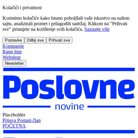
Kolačići i privatnost
Koristimo kolačiće kako bismo poboljšali vaše iskustvo na našem
sajtu, analizirali promet i prilagodili sadržaj. Klikom na "Prihvati
sve" pristajete na korištenje svih kolačića.
Saznajte više
Postavke
Odbij sve
Prihvati sve
Kompanije
Rang liste
Webshop
Newsletter
Placeholder
Prijava
Postani član
POČETNA