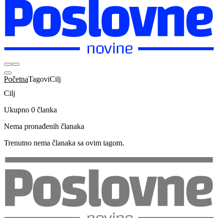
Početna
Tagovi
Cilj
Cilj
Ukupno 0 članka
Nema pronađenih članaka
Trenutno nema članaka sa ovim tagom.