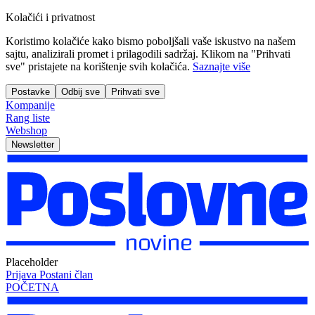
Kolačići i privatnost
Koristimo kolačiće kako bismo poboljšali vaše iskustvo na našem
sajtu, analizirali promet i prilagodili sadržaj. Klikom na "Prihvati
sve" pristajete na korištenje svih kolačića.
Saznajte više
Postavke
Odbij sve
Prihvati sve
Kompanije
Rang liste
Webshop
Newsletter
Placeholder
Prijava
Postani član
POČETNA