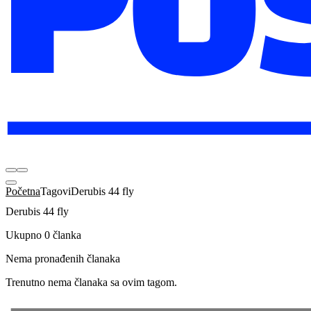
Početna
Tagovi
Derubis 44 fly
Derubis 44 fly
Ukupno 0 članka
Nema pronađenih članaka
Trenutno nema članaka sa ovim tagom.