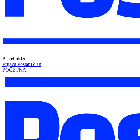
Placeholder
Prijava
Postani član
POČETNA