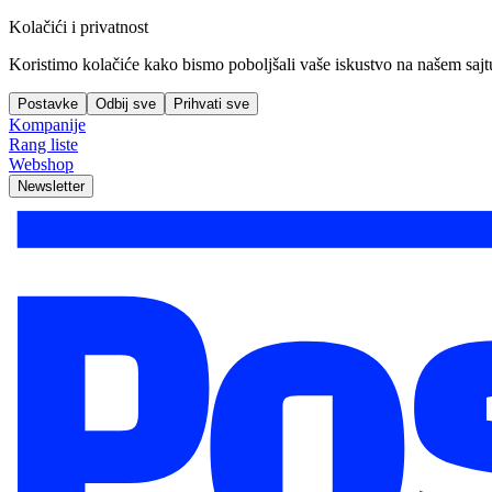
Kolačići i privatnost
Koristimo kolačiće kako bismo poboljšali vaše iskustvo na našem sajtu, 
Postavke
Odbij sve
Prihvati sve
Kompanije
Rang liste
Webshop
Newsletter