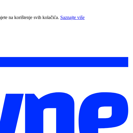
jete na korištenje svih kolačića.
Saznajte više