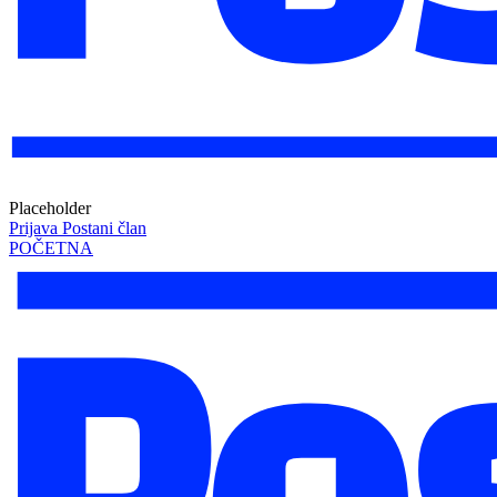
Placeholder
Prijava
Postani član
POČETNA