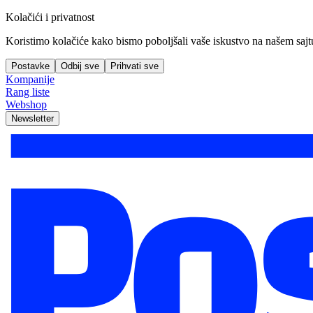
Kolačići i privatnost
Koristimo kolačiće kako bismo poboljšali vaše iskustvo na našem sajtu, 
Postavke
Odbij sve
Prihvati sve
Kompanije
Rang liste
Webshop
Newsletter