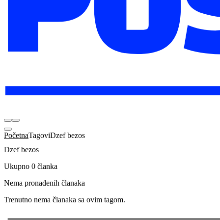
Početna
Tagovi
Dzef bezos
Dzef bezos
Ukupno 0 članka
Nema pronađenih članaka
Trenutno nema članaka sa ovim tagom.