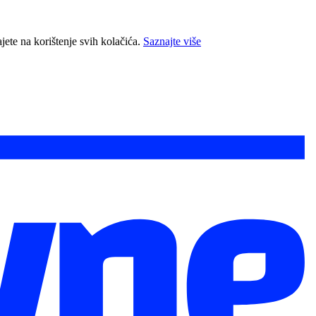
jete na korištenje svih kolačića.
Saznajte više