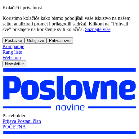
Kolačići i privatnost
Koristimo kolačiće kako bismo poboljšali vaše iskustvo na našem
sajtu, analizirali promet i prilagodili sadržaj. Klikom na "Prihvati
sve" pristajete na korištenje svih kolačića.
Saznajte više
Postavke
Odbij sve
Prihvati sve
Kompanije
Rang liste
Webshop
Newsletter
Placeholder
Prijava
Postani član
POČETNA