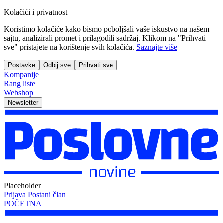
Kolačići i privatnost
Koristimo kolačiće kako bismo poboljšali vaše iskustvo na našem
sajtu, analizirali promet i prilagodili sadržaj. Klikom na "Prihvati
sve" pristajete na korištenje svih kolačića.
Saznajte više
Postavke
Odbij sve
Prihvati sve
Kompanije
Rang liste
Webshop
Newsletter
Placeholder
Prijava
Postani član
POČETNA