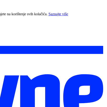
jete na korištenje svih kolačića.
Saznajte više