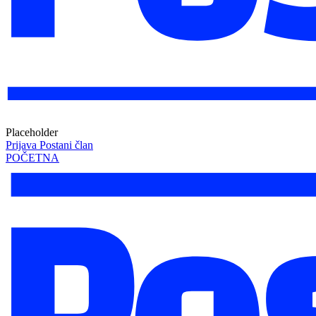
Placeholder
Prijava
Postani član
POČETNA