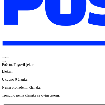
Početna
Tagovi
Ljekari
Ljekari
Ukupno 0 članka
Nema pronađenih članaka
Trenutno nema članaka sa ovim tagom.