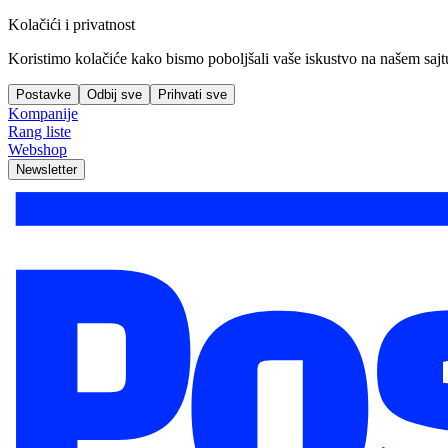
Kolačići i privatnost
Koristimo kolačiće kako bismo poboljšali vaše iskustvo na našem sajtu, 
Postavke
Odbij sve
Prihvati sve
Kompanije
Rang liste
Webshop
Newsletter