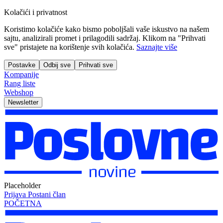
Kolačići i privatnost
Koristimo kolačiće kako bismo poboljšali vaše iskustvo na našem
sajtu, analizirali promet i prilagodili sadržaj. Klikom na "Prihvati
sve" pristajete na korištenje svih kolačića.
Saznajte više
Postavke
Odbij sve
Prihvati sve
Kompanije
Rang liste
Webshop
Newsletter
Placeholder
Prijava
Postani član
POČETNA