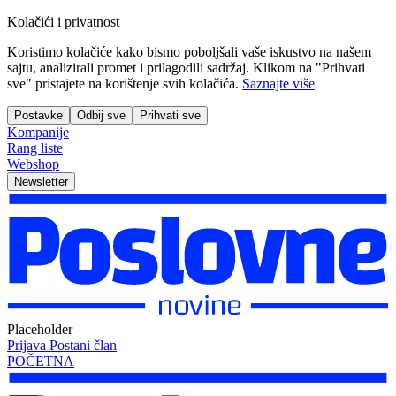
Kolačići i privatnost
Koristimo kolačiće kako bismo poboljšali vaše iskustvo na našem
sajtu, analizirali promet i prilagodili sadržaj. Klikom na "Prihvati
sve" pristajete na korištenje svih kolačića.
Saznajte više
Postavke
Odbij sve
Prihvati sve
Kompanije
Rang liste
Webshop
Newsletter
Placeholder
Prijava
Postani član
POČETNA