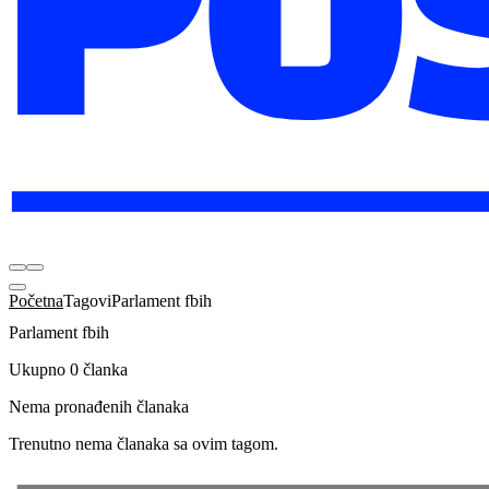
Početna
Tagovi
Parlament fbih
Parlament fbih
Ukupno 0 članka
Nema pronađenih članaka
Trenutno nema članaka sa ovim tagom.