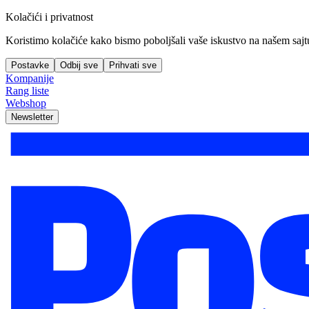
Kolačići i privatnost
Koristimo kolačiće kako bismo poboljšali vaše iskustvo na našem sajtu, 
Postavke
Odbij sve
Prihvati sve
Kompanije
Rang liste
Webshop
Newsletter