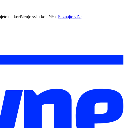
jete na korištenje svih kolačića.
Saznajte više