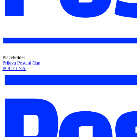
Placeholder
Prijava
Postani član
POČETNA