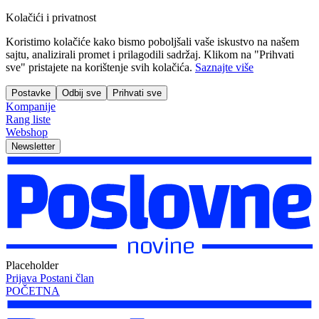
Kolačići i privatnost
Koristimo kolačiće kako bismo poboljšali vaše iskustvo na našem
sajtu, analizirali promet i prilagodili sadržaj. Klikom na "Prihvati
sve" pristajete na korištenje svih kolačića.
Saznajte više
Postavke
Odbij sve
Prihvati sve
Kompanije
Rang liste
Webshop
Newsletter
Placeholder
Prijava
Postani član
POČETNA