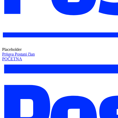
Placeholder
Prijava
Postani član
POČETNA