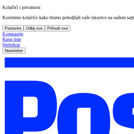
Kolačići i privatnost
Koristimo kolačiće kako bismo poboljšali vaše iskustvo na našem sajtu, 
Postavke
Odbij sve
Prihvati sve
Kompanije
Rang liste
Webshop
Newsletter