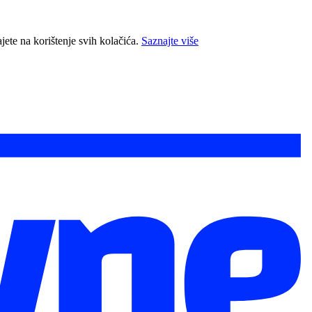
jete na korištenje svih kolačića.
Saznajte više