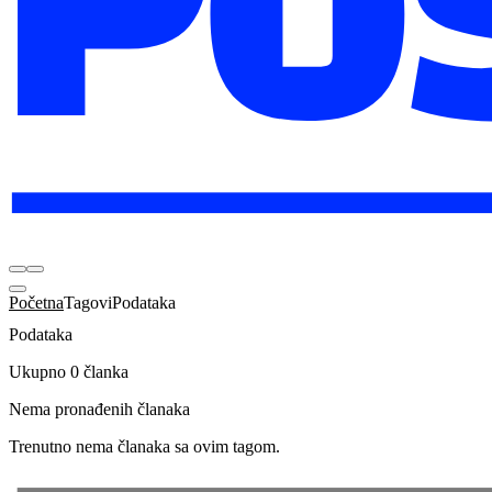
Početna
Tagovi
Podataka
Podataka
Ukupno 0 članka
Nema pronađenih članaka
Trenutno nema članaka sa ovim tagom.