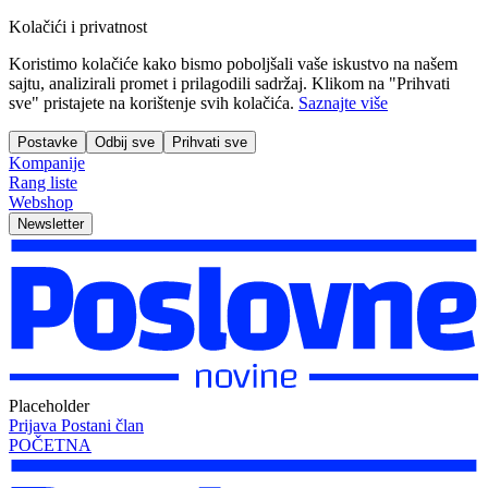
Kolačići i privatnost
Koristimo kolačiće kako bismo poboljšali vaše iskustvo na našem
sajtu, analizirali promet i prilagodili sadržaj. Klikom na "Prihvati
sve" pristajete na korištenje svih kolačića.
Saznajte više
Postavke
Odbij sve
Prihvati sve
Kompanije
Rang liste
Webshop
Newsletter
Placeholder
Prijava
Postani član
POČETNA