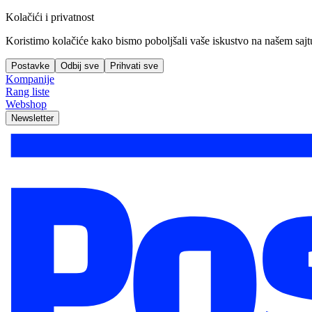
Kolačići i privatnost
Koristimo kolačiće kako bismo poboljšali vaše iskustvo na našem sajtu, 
Postavke
Odbij sve
Prihvati sve
Kompanije
Rang liste
Webshop
Newsletter