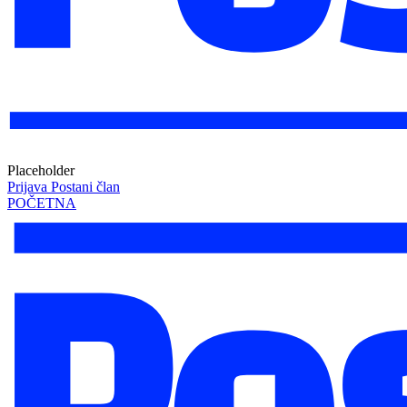
Placeholder
Prijava
Postani član
POČETNA