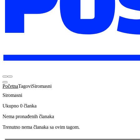
Početna
Tagovi
Siromasni
Siromasni
Ukupno 0 članka
Nema pronađenih članaka
Trenutno nema članaka sa ovim tagom.