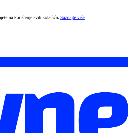
jete na korištenje svih kolačića.
Saznajte više