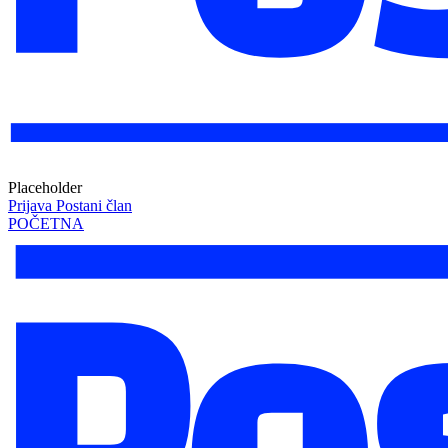
Placeholder
Prijava
Postani član
POČETNA