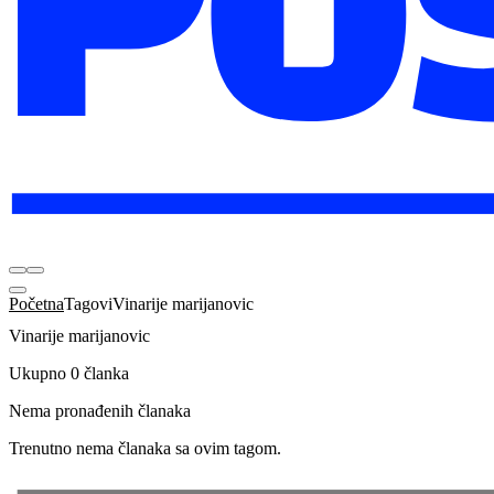
Početna
Tagovi
Vinarije marijanovic
Vinarije marijanovic
Ukupno 0 članka
Nema pronađenih članaka
Trenutno nema članaka sa ovim tagom.