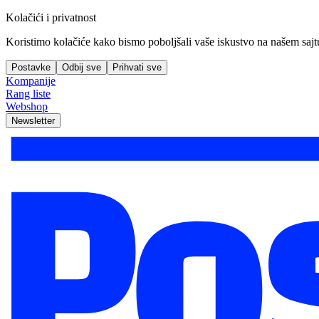
Kolačići i privatnost
Koristimo kolačiće kako bismo poboljšali vaše iskustvo na našem sajtu, 
Postavke
Odbij sve
Prihvati sve
Kompanije
Rang liste
Webshop
Newsletter