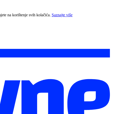
jete na korištenje svih kolačića.
Saznajte više