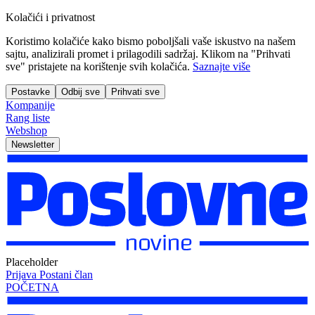
Kolačići i privatnost
Koristimo kolačiće kako bismo poboljšali vaše iskustvo na našem
sajtu, analizirali promet i prilagodili sadržaj. Klikom na "Prihvati
sve" pristajete na korištenje svih kolačića.
Saznajte više
Postavke
Odbij sve
Prihvati sve
Kompanije
Rang liste
Webshop
Newsletter
Placeholder
Prijava
Postani član
POČETNA