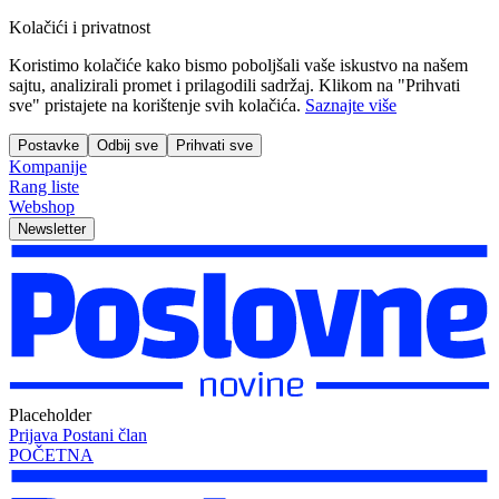
Kolačići i privatnost
Koristimo kolačiće kako bismo poboljšali vaše iskustvo na našem
sajtu, analizirali promet i prilagodili sadržaj. Klikom na "Prihvati
sve" pristajete na korištenje svih kolačića.
Saznajte više
Postavke
Odbij sve
Prihvati sve
Kompanije
Rang liste
Webshop
Newsletter
Placeholder
Prijava
Postani član
POČETNA