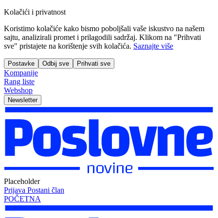
Kolačići i privatnost
Koristimo kolačiće kako bismo poboljšali vaše iskustvo na našem
sajtu, analizirali promet i prilagodili sadržaj. Klikom na "Prihvati
sve" pristajete na korištenje svih kolačića.
Saznajte više
Postavke
Odbij sve
Prihvati sve
Kompanije
Rang liste
Webshop
Newsletter
Placeholder
Prijava
Postani član
POČETNA