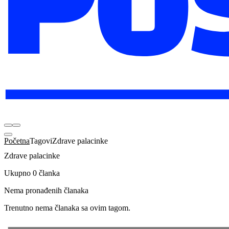
Početna
Tagovi
Zdrave palacinke
Zdrave palacinke
Ukupno 0 članka
Nema pronađenih članaka
Trenutno nema članaka sa ovim tagom.