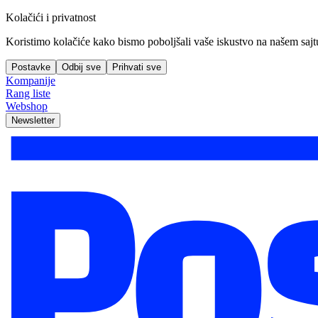
Kolačići i privatnost
Koristimo kolačiće kako bismo poboljšali vaše iskustvo na našem sajtu, 
Postavke
Odbij sve
Prihvati sve
Kompanije
Rang liste
Webshop
Newsletter