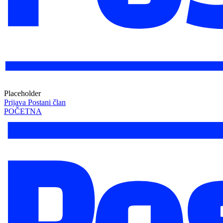
Placeholder
Prijava
Postani član
POČETNA