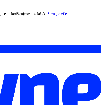
jete na korištenje svih kolačića.
Saznajte više