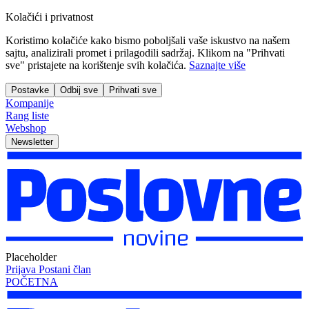
Kolačići i privatnost
Koristimo kolačiće kako bismo poboljšali vaše iskustvo na našem
sajtu, analizirali promet i prilagodili sadržaj. Klikom na "Prihvati
sve" pristajete na korištenje svih kolačića.
Saznajte više
Postavke
Odbij sve
Prihvati sve
Kompanije
Rang liste
Webshop
Newsletter
Placeholder
Prijava
Postani član
POČETNA