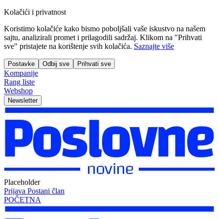
Kolačići i privatnost
Koristimo kolačiće kako bismo poboljšali vaše iskustvo na našem
sajtu, analizirali promet i prilagodili sadržaj. Klikom na "Prihvati
sve" pristajete na korištenje svih kolačića.
Saznajte više
Postavke
Odbij sve
Prihvati sve
Kompanije
Rang liste
Webshop
Newsletter
Placeholder
Prijava
Postani član
POČETNA